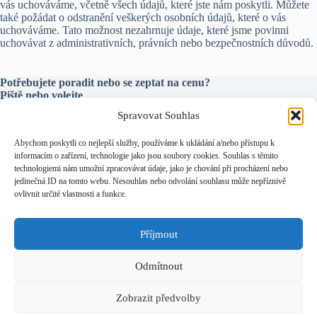
vás uchováváme, včetně všech údajů, které jste nám poskytli. Můžete
také požádat o odstranění veškerých osobních údajů, které o vás
uchováváme. Tato možnost nezahrnuje údaje, které jsme povinni
uchovávat z administrativních, právních nebo bezpečnostních důvodů.
Potřebujete poradit nebo se zeptat na cenu?
Piště nebo volejte
Spravovat Souhlas
t.chuchel@seznam.cz
Abychom poskytli co nejlepší služby, používáme k ukládání a/nebo přístupu k
+420 721 727 533
informacím o zařízení, technologie jako jsou soubory cookies. Souhlas s těmito
technologiemi nám umožní zpracovávat údaje, jako je chování při procházení nebo
jedinečná ID na tomto webu. Nesouhlas nebo odvolání souhlasu může nepříznivě
ovlivnit určité vlastnosti a funkce.
Zásady ochrany osobních údajů
Detail služeb
Autodoprava
Příjmout
Demolice staveb
INŽENÝRSKÉ A TELEKOMUNIKAČNÍ SÍTĚ
Kanalizace
Odmítnout
ODKLÍZENÍ SNĚHU
Výkopové práce
Zobrazit předvolby
Zahradní jezírka
ZÁKLADY PRO RD