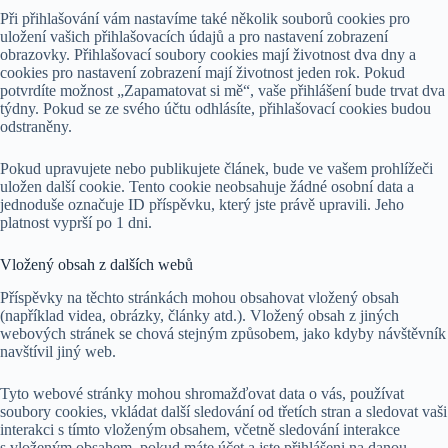
Při přihlašování vám nastavíme také několik souborů cookies pro
uložení vašich přihlašovacích údajů a pro nastavení zobrazení
obrazovky. Přihlašovací soubory cookies mají životnost dva dny a
cookies pro nastavení zobrazení mají životnost jeden rok. Pokud
potvrdíte možnost „Zapamatovat si mě“, vaše přihlášení bude trvat dva
týdny. Pokud se ze svého účtu odhlásíte, přihlašovací cookies budou
odstraněny.
Pokud upravujete nebo publikujete článek, bude ve vašem prohlížeči
uložen další cookie. Tento cookie neobsahuje žádné osobní data a
jednoduše označuje ID příspěvku, který jste právě upravili. Jeho
platnost vyprší po 1 dni.
Vložený obsah z dalších webů
Příspěvky na těchto stránkách mohou obsahovat vložený obsah
(například videa, obrázky, články atd.). Vložený obsah z jiných
webových stránek se chová stejným způsobem, jako kdyby návštěvník
navštívil jiný web.
Tyto webové stránky mohou shromažďovat data o vás, používat
soubory cookies, vkládat další sledování od třetích stran a sledovat vaši
interakci s tímto vloženým obsahem, včetně sledování interakce
s vloženým obsahem, pokud máte účet a jste přihlášeni na danou