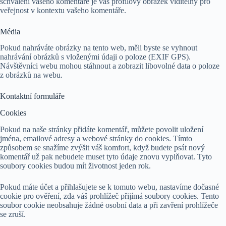
schválení vašeho komentáře je váš profilový obrázek viditelný pro
veřejnost v kontextu vašeho komentáře.
Média
Pokud nahráváte obrázky na tento web, měli byste se vyhnout
nahrávání obrázků s vloženými údaji o poloze (EXIF GPS).
Návštěvníci webu mohou stáhnout a zobrazit libovolné data o poloze
z obrázků na webu.
Kontaktní formuláře
Cookies
Pokud na naše stránky přidáte komentář, můžete povolit uložení
jména, emailové adresy a webové stránky do cookies. Tímto
způsobem se snažíme zvýšit váš komfort, když budete psát nový
komentář už pak nebudete muset tyto údaje znovu vyplňovat. Tyto
soubory cookies budou mít životnost jeden rok.
Pokud máte účet a přihlašujete se k tomuto webu, nastavíme dočasné
cookie pro ověření, zda váš prohlížeč přijímá soubory cookies. Tento
soubor cookie neobsahuje žádné osobní data a při zavření prohlížeče
se zruší.